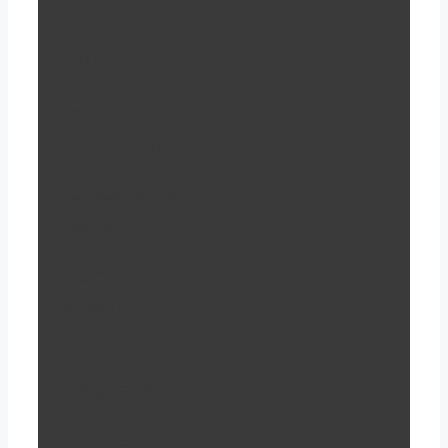
Ticker:
JAMF
Nombre:
Jamf Holding Corp.
Capitalización:
4.6$ Bil
Sector:
Software
Industria:
Computer Software
Fecha de IPO: